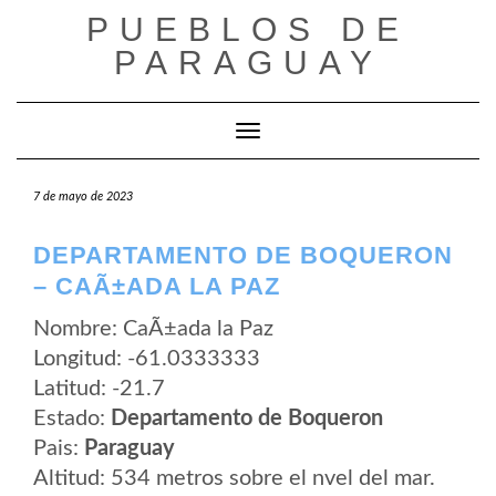
Saltar
PUEBLOS DE
al
contenido
PARAGUAY
Cambiar modo de navegación
7 de mayo de 2023
DEPARTAMENTO DE BOQUERON
– CAÃ±ADA LA PAZ
Nombre: CaÃ±ada la Paz
Longitud: -61.0333333
Latitud: -21.7
Estado:
Departamento de Boqueron
Pais:
Paraguay
Altitud: 534 metros sobre el nvel del mar.