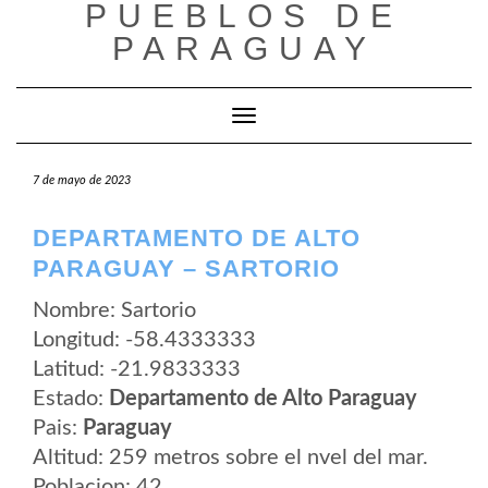
PUEBLOS DE
Saltar
al
PARAGUAY
contenido
Cambiar modo de navegación
7 de mayo de 2023
DEPARTAMENTO DE ALTO
PARAGUAY – SARTORIO
Nombre: Sartorio
Longitud: -58.4333333
Latitud: -21.9833333
Estado:
Departamento de Alto Paraguay
Pais:
Paraguay
Altitud: 259 metros sobre el nvel del mar.
Poblacion: 42