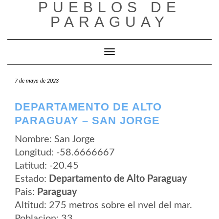
PUEBLOS DE
Saltar
al
PARAGUAY
contenido
Cambiar modo de navegación
7 de mayo de 2023
DEPARTAMENTO DE ALTO
PARAGUAY – SAN JORGE
Nombre: San Jorge
Longitud: -58.6666667
Latitud: -20.45
Estado:
Departamento de Alto Paraguay
Pais:
Paraguay
Altitud: 275 metros sobre el nvel del mar.
Poblacion: 33