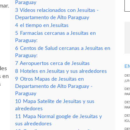
Paraguay
mar.
3
Vídeos relacionados con Jesuitas -
Departamento de Alto Paraguay
4
el tiempo en Jesuitas
5
Farmacias cercanas a Jesuitas en
Paraguay:
6
Centos de Salud cercanas a Jesuitas en
Paraguay:
7
Aeropuertos cerca de Jesuitas
E
des
8
Hoteles en Jesuitas y sus alrededores
s en
DE
9
Otros Mapas de Jesuitas en
¡U
s
Departamento de Alto Paraguay -
DE
Paraguay
PA
10
Mapa Satelite de Jesuitas y sus
DE
PA
alrededores
DE
11
Mapa Normal google de Jesuitas y
IG
sus alrededores
DE