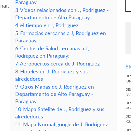
Paraguay
mar.
3
Vídeos relacionados con J, Rodriguez -
Departamento de Alto Paraguay
4
el tiempo en J, Rodriguez
5
Farmacias cercanas a J, Rodriguez en
Paraguay:
6
Centos de Salud cercanas a J,
Rodriguez en Paraguay:
7
Aeropuertos cerca de J, Rodriguez
E
8
Hoteles en J, Rodriguez y sus
DE
alrededores
¡U
9
Otros Mapas de J, Rodriguez en
DE
Departamento de Alto Paraguay -
PA
Paraguay
DE
PA
10
Mapa Satelite de J, Rodriguez y sus
alrededores
DE
IG
11
Mapa Normal google de J, Rodriguez
DE