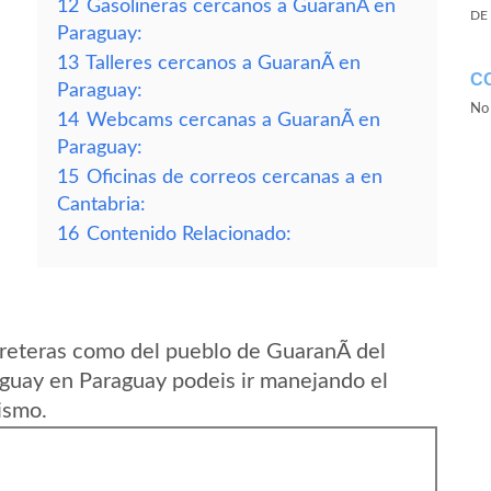
12
Gasolineras cercanos a GuaranÃ­ en
DE
Paraguay:
13
Talleres cercanos a GuaranÃ­ en
C
Paraguay:
No 
14
Webcams cercanas a GuaranÃ­ en
Paraguay:
15
Oficinas de correos cercanas a en
Cantabria:
16
Contenido Relacionado:
reteras como del pueblo de GuaranÃ­ del
guay en Paraguay podeis ir manejando el
ismo.