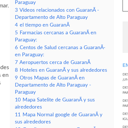
Paraguay
mar.
3
Vídeos relacionados con GuaranÃ­ -
Departamento de Alto Paraguay
4
el tiempo en GuaranÃ­
5
Farmacias cercanas a GuaranÃ­ en
Paraguay:
6
Centos de Salud cercanas a GuaranÃ­
en Paraguay:
7
Aeropuertos cerca de GuaranÃ­
E
edes
8
Hoteles en GuaranÃ­ y sus alrededores
s en
DE
9
Otros Mapas de GuaranÃ­ en
¡U
s
Departamento de Alto Paraguay -
DE
Paraguay
PA
10
Mapa Satelite de GuaranÃ­ y sus
DE
PA
alrededores
DE
11
Mapa Normal google de GuaranÃ­ y
IG
sus alrededores
DE