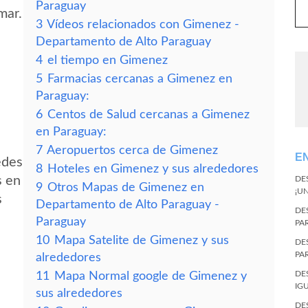
Paraguay
mar.
3
Vídeos relacionados con Gimenez -
Departamento de Alto Paraguay
4
el tiempo en Gimenez
5
Farmacias cercanas a Gimenez en
Paraguay:
6
Centos de Salud cercanas a Gimenez
en Paraguay:
7
Aeropuertos cerca de Gimenez
E
edes
8
Hoteles en Gimenez y sus alrededores
s en
DE
9
Otros Mapas de Gimenez en
¡U
s
Departamento de Alto Paraguay -
DE
Paraguay
PA
10
Mapa Satelite de Gimenez y sus
DE
PA
alrededores
DE
11
Mapa Normal google de Gimenez y
IG
sus alrededores
DE