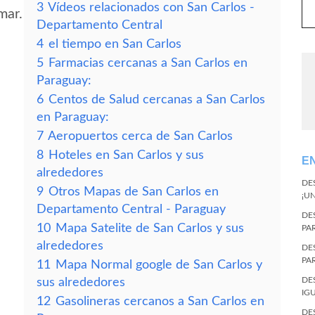
3
Vídeos relacionados con San Carlos -
mar.
Departamento Central
4
el tiempo en San Carlos
5
Farmacias cercanas a San Carlos en
Paraguay:
6
Centos de Salud cercanas a San Carlos
en Paraguay:
7
Aeropuertos cerca de San Carlos
8
Hoteles en San Carlos y sus
E
alrededores
DE
9
Otros Mapas de San Carlos en
¡U
Departamento Central - Paraguay
DE
10
Mapa Satelite de San Carlos y sus
PA
alrededores
DE
PA
11
Mapa Normal google de San Carlos y
DE
sus alrededores
IG
12
Gasolineras cercanos a San Carlos en
DE