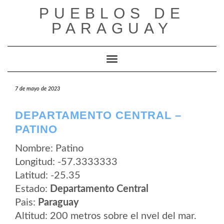
Saltar
PUEBLOS DE
al
contenido
PARAGUAY
Cambiar modo de navegación
7 de mayo de 2023
DEPARTAMENTO CENTRAL –
PATINO
Nombre: Patino
Longitud: -57.3333333
Latitud: -25.35
Estado:
Departamento Central
Pais:
Paraguay
Altitud: 200 metros sobre el nvel del mar.