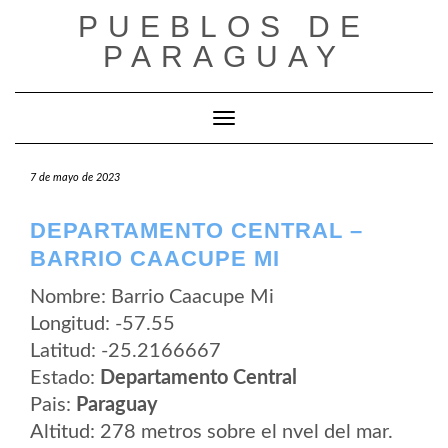
Saltar
PUEBLOS DE
al
contenido
PARAGUAY
Cambiar modo de navegación
7 de mayo de 2023
DEPARTAMENTO CENTRAL –
BARRIO CAACUPE MI
Nombre: Barrio Caacupe Mi
Longitud: -57.55
Latitud: -25.2166667
Estado:
Departamento Central
Pais:
Paraguay
Altitud: 278 metros sobre el nvel del mar.